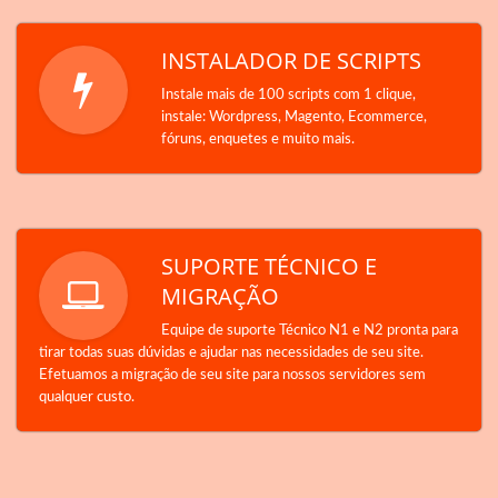
INSTALADOR DE SCRIPTS
Instale mais de 100 scripts com 1 clique,
instale: Wordpress, Magento, Ecommerce,
fóruns, enquetes e muito mais.
SUPORTE TÉCNICO E
MIGRAÇÃO
Equipe de suporte Técnico N1 e N2 pronta para
tirar todas suas dúvidas e ajudar nas necessidades de seu site.
Efetuamos a migração de seu site para nossos servidores sem
qualquer custo.