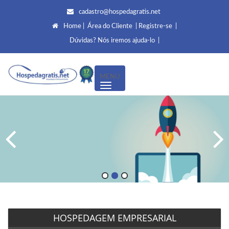
cadastro@hospedagratis.net
Home |
Área do Cliente
|
Registre-se
|
Dúvidas? Nós iremos ajuda-lo
|
MENU
HOSPEDAGEM EMPRESARIAL