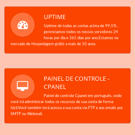
UPTIME
Uptime de todas as contas acima de 99,5% ,
gerenciamos todos os nossos servidores 24
horas por dia e 365 dias por ano.Estamos no
mercado de Hospedagem grátis a mais de 10 anos.
PAINEL DE CONTROLE -
CPANEL
Painel de controle Cpanel em português, onde
você irá administrar todos os recursos de sua conta de forma
fácil.Você também terá acesso a sua conta via FTP e aos emails por
SMTP ou Webmail.