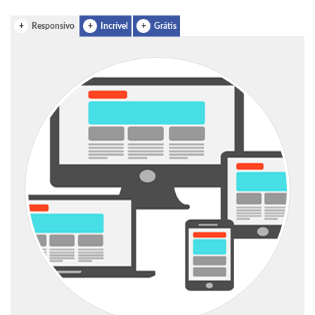
+
Responsivo
+
Incrível
+
Grátis